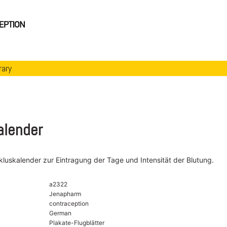
rary
alender
ykluskalender zur Eintragung der Tage und Intensität der Blutung.
a2322
Jenapharm
contraception
German
Plakate-Flugblätter