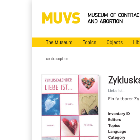
The Museum
Topics
Objects
Lib
contraception
Zyklusk
Liebe ist...
Ein faltbarer Z
Inventary ID
Editors
Topics
Language
Category