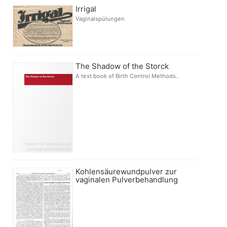
Irrigal
Vaginalspülungen
The Shadow of the Storck
A text book of Birth Control Methods..
Kohlensäurewundpulver zur
vaginalen Pulverbehandlung