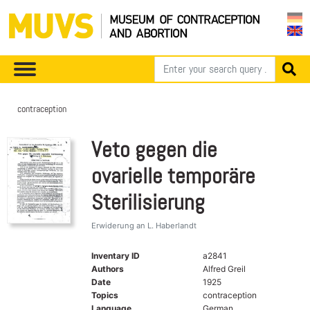
contraception
Veto gegen die
ovarielle temporäre
Sterilisierung
Erwiderung an L. Haberlandt
Inventary ID
a2841
Authors
Alfred Greil
Date
1925
Topics
contraception
Language
German