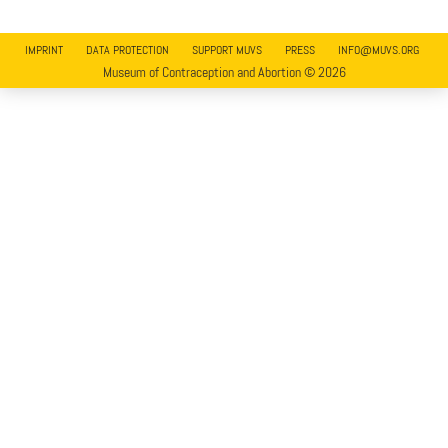
IMPRINT
DATA PROTECTION
SUPPORT MUVS
PRESS
INFO@MUVS.ORG
Museum of Contraception and Abortion © 2026