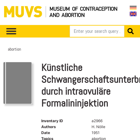
abortion
Künstliche
Schwangerschaftsunterb
durch intraovuläre
Formalininjektion
Inventary ID
a2966
Authors
H. Nölle
Date
1951
Topics
abortion