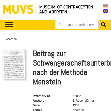
abortion
Beitrag zur
Schwangerschaftsunterb
nach der Methode
Manstein
Inventary ID
a2986
Authors
E. Rosenplänter
Date
1954
Topics
abortion