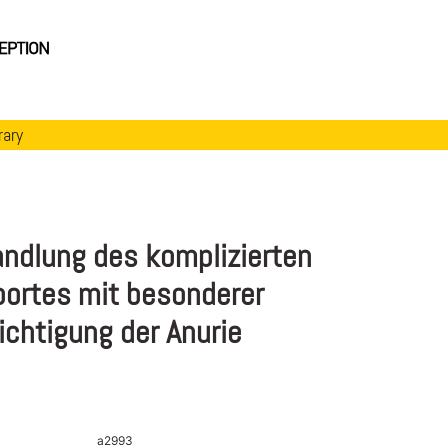
rary
andlung des komplizierten
bortes mit besonderer
chtigung der Anurie
a2993