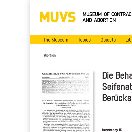
The Museum
Topics
Objects
Lib
abortion
Die Beh
Seifena
Berücksi
Inventary ID