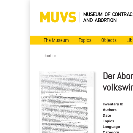
The Museum
Topics
Objects
Lib
abortion
Der Abor
volkswir
Inventary ID
Authors
Date
Topics
Language
Category