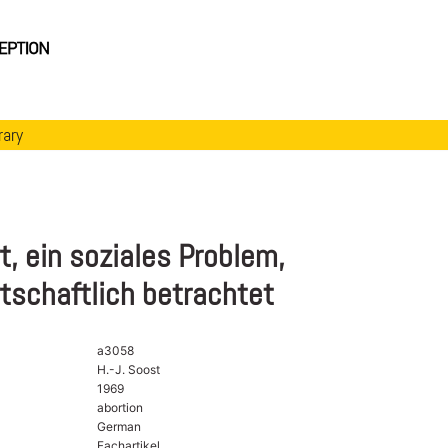
rary
t, ein soziales Problem,
tschaftlich betrachtet
a3058
H.-J. Soost
1969
abortion
German
Fachartikel