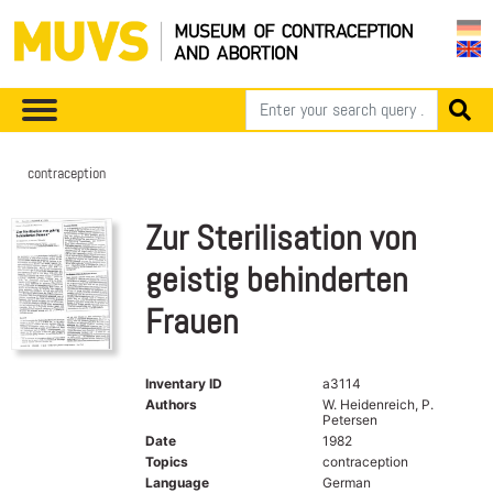
contraception
Zur Sterilisation von
geistig behinderten
Frauen
Inventary ID
a3114
Authors
W. Heidenreich, P.
Petersen
Date
1982
Topics
contraception
Language
German