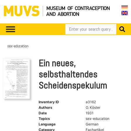
sex-education
Ein neues,
selbsthaltendes
Scheidenspekulum
Inventary ID
a3162
Authors
O. Köster
Date
1931
Topics
sex-education
Language
German
Category
Fachartikel