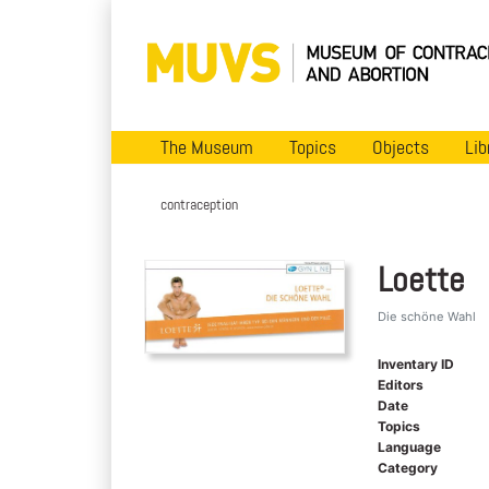
The Museum
Topics
Objects
Lib
contraception
Loette
Die schöne Wahl
Inventary ID
Editors
Date
Topics
Language
Category