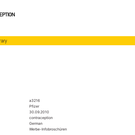
rary
a3216
Pfizer
30.09.2010
contraception
German
Werbe-Infobroschüren