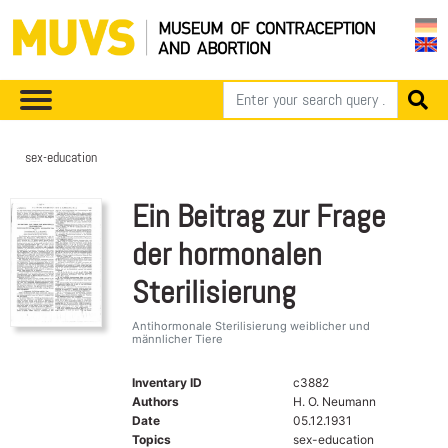
sex-education
Ein Beitrag zur Frage
der hormonalen
Sterilisierung
Antihormonale Sterilisierung weiblicher und
männlicher Tiere
Inventary ID
c3882
Authors
H. O. Neumann
Date
05.12.1931
Topics
sex-education