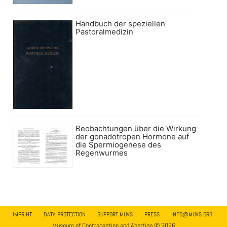
Handbuch der speziellen
Pastoralmedizin
Beobachtungen über die Wirkung
der gonadotropen Hormone auf
die Spermiogenese des
Regenwurmes
IMPRINT
DATA PROTECTION
SUPPORT MUVS
PRESS
INFO@MUVS.ORG
Museum of Contraception and Abortion © 2026