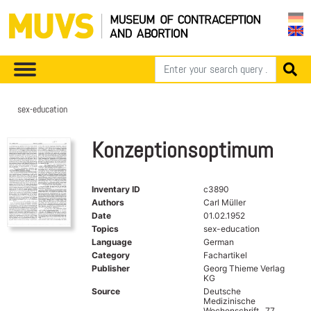
sex-education
Konzeptionsoptimum
Inventary ID
c3890
Authors
Carl Müller
Date
01.02.1952
Topics
sex-education
Language
German
Category
Fachartikel
Publisher
Georg Thieme Verlag
KG
Source
Deutsche
Medizinische
Wochenschrift , 77.