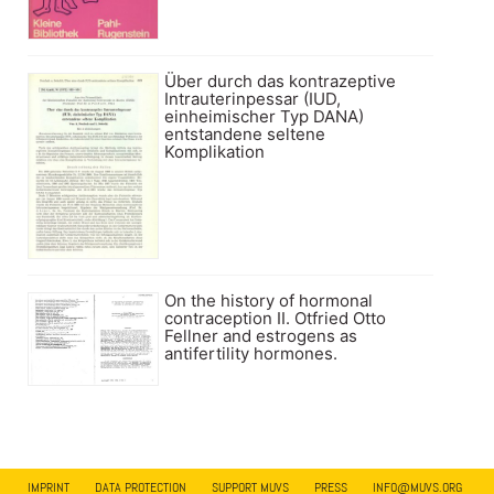
Über durch das kontrazeptive
Intrauterinpessar (IUD,
einheimischer Typ DANA)
entstandene seltene
Komplikation
On the history of hormonal
contraception II. Otfried Otto
Fellner and estrogens as
antifertility hormones.
IMPRINT
DATA PROTECTION
SUPPORT MUVS
PRESS
INFO@MUVS.ORG