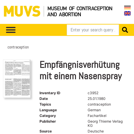
contraception
Empfängnisverhütung
mit einem Nasenspray
Inventary ID
c3952
Date
25.01.1980
Topics
contraception
Language
German
Category
Fachartikel
Publisher
Georg Thieme Verlag
KG
Source
Deutsche