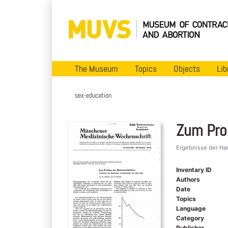
The Museum
Topics
Objects
Lib
sex-education
Zum Pro
Ergebnisse der Ha
Inventary ID
Authors
Date
Topics
Language
Category
Publisher