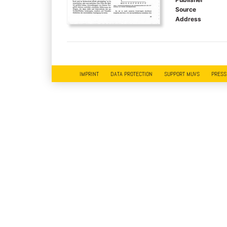
Source
Address
IMPRINT
DATA PROTECTION
SUPPORT MUVS
PRESS