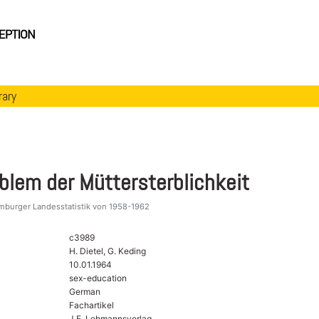
rary
blem der Müttersterblichkeit
mburger Landesstatistik von 1958-1962
c3989
H. Dietel, G. Keding
10.01.1964
sex-education
German
Fachartikel
J.F. Lehmannsverlag