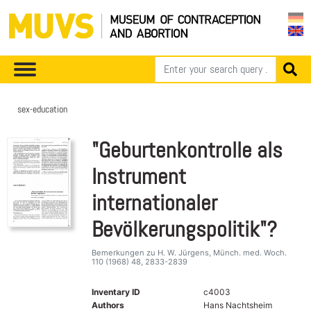
sex-education
"Geburtenkontrolle als
Instrument
internationaler
Bevölkerungspolitik"?
Bemerkungen zu H. W. Jürgens, Münch. med. Woch.
110 (1968) 48, 2833-2839
Inventary ID
c4003
Authors
Hans Nachtsheim