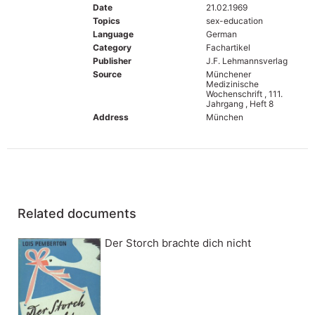
Date
21.02.1969
Topics
sex-education
Language
German
Category
Fachartikel
Publisher
J.F. Lehmannsverlag
Source
Münchener
Medizinische
Wochenschrift , 111.
Jahrgang , Heft 8
Address
München
Related documents
Der Storch brachte dich nicht