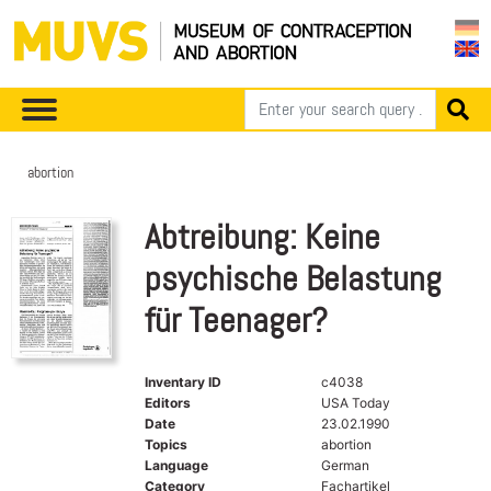
abortion
Abtreibung: Keine
psychische Belastung
für Teenager?
Inventary ID
c4038
Editors
USA Today
Date
23.02.1990
Topics
abortion
Language
German
Category
Fachartikel