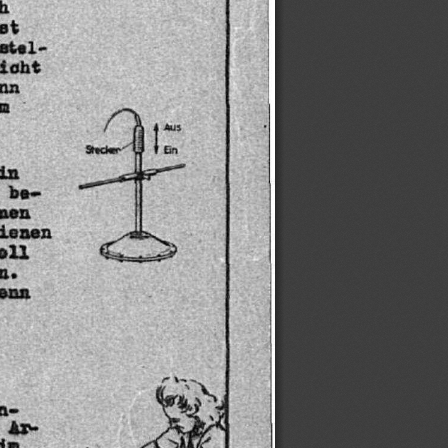
h
st
stel-
icht
nn
m
Aus
Em
Inge
in
be-
nen
ienen
oll
n.
enn
n-
Am
im