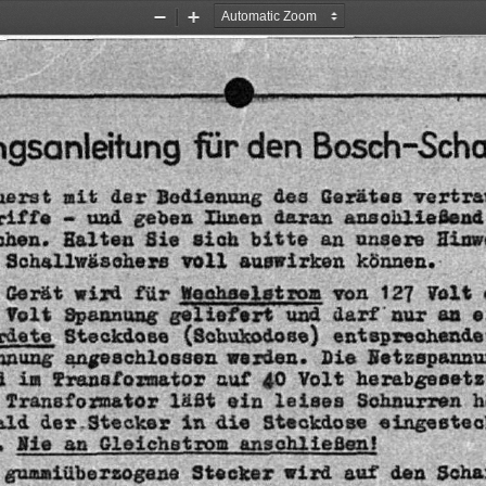
Zoom
Zoom
Out
In
-
®-
Bosch-Scha
den
für
gsanleitung
uerst
mit
der
Bedienung
des
Gerätes
vertra
anschließend
daran
Tunen
geben
und
-
riffe
Hinw
unsere
an
bitte
sich
Sie
Halten
chen.
können.
auswirken
voll
Schallwäschers
Gerät
wird
für
Kerseetzen
von
127
Volt
e
an
nur
darf
und
geliefert
Spannung
Volt
entsprechende
(Schukodose)
Steckdose
räete
Netzspannu
Die
werden.
angeschlossen
nnung
herabgesetz
Volt
40
auf
Zransformator
im
d
h
Schnurren
leises
ein
1ä8t
Transformator
eingestec
Steckdose
die
in
der.Stecker
ald
anschließen!
Gleichstrom
an
Nie
.
Scha
den
auf
wird
Stecker
gummiüberzogens