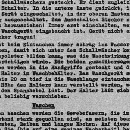
zugleic
dient
Er
gesteckt.
Schallwäschers
Schelter.
In
die
untere
Raste
gedrückt,
i
Rasten
oberen
der
in
eingeschaltet,
Gerät
n
Stecker
Ausschalten
Zum
ausgeschaltet.
g
z
herausziehen!
Immer
erst
einschalten,
we
Waschgerät
eingstaucht
ist.
Gerät
nicht
a
tragen!
cker
Wasser
ins
schräg
immer
Bintauchen
beim
ät
ten,
damit
sich
unter
dem
Schallwäscher
ke
tpolster
bilden
kann,
was
die
Waschwirkung
gummiübersoge
beiden
Die
würde,
trächtigen
be
werden
in
die
Handgriffe
gesteckt
und
d
Halter-im
Waschbehälter.
Das
Waschgerät
s
bis
20
om
tie?
in
dis
Wanchlauge
eintauche
Höhe
des
Halters
kann
verstellt
werden,
w
den
Spanzhebel
löst.
Der
Halter
14Bt
sich
n
beliebig
verschieben.
Yaschen
en
Waschen
werden
die
Gewebefasern,
die
im
bea
meisten
am
sind,
gequollen
stark
stand
rsten,
Reiben
und
langes
Kochen.
Auf
diese
n
Sie
(bis
auf
eine
ger
Nacharbeit)
be