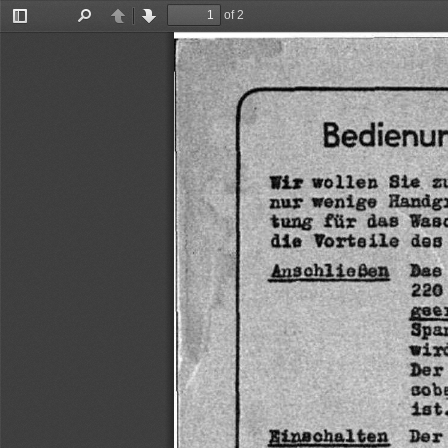
of 2
Toggle
Find
Previous
Next
Sidebar
fi;
Bedienun
Wir
wollen
Sie
z
Handg
wenige
nur
Was
das
für
tung
des
Vorteile
die
Anschließen
Das
220
gse
Spa
wir
Der
sob
ist
Der
Einschalten