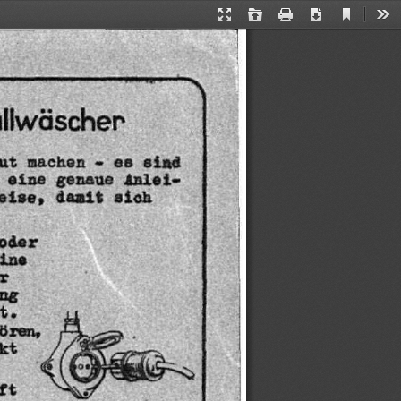
Current
Presentation
Open
Print
Download
Too
View
Mode
3
llwäscher
ut
machen
-
es
sind
Anlei-
genaue
eine
sich
damit
eise,
oder
ine
r
ng
t.
ören,
kt
ft