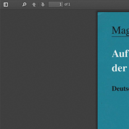
of 1
Toggle
Find
Previous
Next
Sidebar
Auf
der