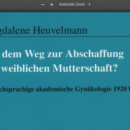
Zoom
Zoom
Out
In
Abschaffung
zur
Weg
dem
Mutterschaft?
weiblichen