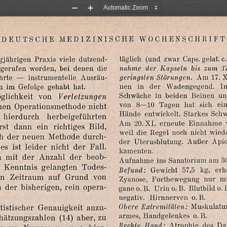
Zoom
Zoom
Out
In
WOCHENSCHRIFT
MEDIZINISCHE
DEUTSCHE
gjährigen
Praxis
c.
gelat.
Caps.
zwar
viele
(und
täglich
dutzend-
17
zum
bis
Kapseln
der
die
nahme
denen
bei
worden,
gerufen
X
17.
Am
Störungen.
hrte
—
geringsten
instrumentelle
Ausräu-
I
Wadengegend.
der
in
nen
n
im
Gefolge
gehabt
hat.
un
Beinen
beiden
in
Schwäche
lichkeit
von
Verletzungen
von
8—10
Tagen
hat
sich
ei
uen
Operationsmethode
nicht
Schw
Starkes
entwickelt.
Hände
hierdurch
herbeigeführten
Am
20.XI.
erneute
Einnahme
rst
dann
ein
richtiges
Bild,
weil
die
Regel
noch
nicht
wied
h
der
neuen
Methode
durch-
der
Uterusblutung.
Außer
Apio
es
ist
leider
nicht
der
Fall.
kamenten.
h
mit
der
Anzahl
der
beob-
30
am
Sanatorium
ins
Aufnahme
Kenntnis
gelangten
Todes-
erh
kg,
57,5
Gewicht
Befund:
en
Zeitraum
auf
Grund
von
Zyanose,
Fortbewegung
nur
mi
h
der
bisherigen,
rein
opera-
ganeo.B.
Urin
o.B.
Blutbild
0.
0.B.
Hirnnerven
negativ.
Muskulatu
Extremitäten:
Obere
tistischer
Genauigkeit
anzu-
o.B.
Handgelenkes
armes,
hätzungszahlen
(14)
aber,
zu
Da
des
Atrophie
Hand:
Rechte
LIUS,
NEVERMANN
U.
a.
hier-