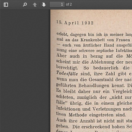
of 2
Toggle
Find
Previous
Next
Sidebar
E
1932
April
15.
erlebt,
dagegen
bin
ich
in
meiner
lan
Frauen
von
Krankenbett
das
an
Mal
—
auch
von
ärztlicher
Hand
ausgefü
Mung
eine
schwere
septische
Infektio
Aber
auch
in
bezug
auf
die
Mög
Scheint
mir
die
Ablehnung
der
ne
berechtigt.
So
bedauerlich
die
Todesfälle
sind,
ihre
Zahl
gibt
e
wenn
man
die
Gesamtzahl
der
nac
geführten
Behandlungen
kennt.
Di
Es
pleibt
daher
nur
ein
Vergleic
achteten,
zuzüglich
der
„nicht
zur
fälle“
übrig,
die
in
einem
gleich
Infektionen
und
Verletzungen
nac
sind.
eingetreten
Methode
tiven
Auch
ihre
Anzahl
ist
nicht
mit
sta
geben.
Die
erschreckend
hohen
Sc
‚denen
LiePmAnN,
BENTHIN,
SCHOTTE