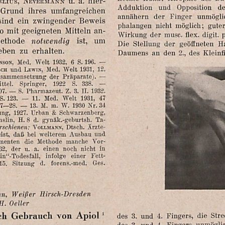
de
Opposition
und
Adduktion
Grund
ihres
umfangreichen
unmögli
Finger
der
annähern
sind
ein
zwingender
Beweis
guter
möglich;
nicht
phalangen
an-
Mitteln
geeigneten
mit
o
Wirkung
der
muse.
flex.
digit.
p
um
ist,
notwendig
ethode
H
geöffneten
der
Stellung
Die
eben
zu
erhalten.
Kleinf
des
2.,
den
an
Daumens
nson,
Med.
Welt
1932,
6
8.196.
—
sch
und
Lewın,
Med.
Welt
1931,
12,
usammensetzung
der
Präparate).
—
ttel.
Springer,
1922
S.
3838.
—
7.
—
8.
Pharmazeut.
Z.
3.
II.
1932.
47
1931,
Welt
Med.
11.
—
8.123.
2728.
—
13.
M.
m.
W.
1930
Nr.
34
ung,
1927.
Urban
&
Schwarzenberg,
Ta-
gynäk.-geburtsh.
d.
H.8
slin,
rschienen:
VoLLmann,
Dtsch.
Ärzte-
und
Ausbau
weiterem
bei
daß
ist,
Vor-
manche
Methode
die
menten
32,
der
u.
a.
einen
noch
nicht
in
Fett-
einer
infolge
in“-Todesfall,
15.
Sitzung
d.
forens.-med.
Ges.
n,
Weißer
Hirsch-Dresden
Oeller
H.
Str
'
die
Apiol
Fingers,
von
4.
und
Gebrauch
3.
des
ch
unmöglic
Fingers
4.
und
3.
des