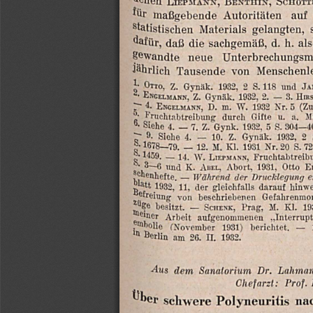
für
maßgebende
Autoritäten
auf
Statistischen
Materials
gelangten,
als
h.
d.
sachgemäß,
die
daß
dafür,
Unterbrechungsm
neue
Sewandte
Jährlich
Tausende
von
Menschenl
it,
Orro,
7.
Gynäk.
1932,
2
S.118
und
Ja
*
ENGELMAnN,
Z.
Gynäk.
1982,
2.
—
3.
Hir
5
4.
EnceLmann,
D.
m.
W.
1932
Nr.5
(Z
2
Fruchtabtreibung
durch
Gifte
u.
a.
Mi
.
Siehe
4.
—
7.
7.
Gynk.
1932,
5
S.
304—40
2
1932,
Gynäk.
Z.
10.
—
4.
Siche
79%
Si
1678—79.
—
12.
M.
Kl.
1931
Nr.20
S.
7
1459,
_
14.
W.
Lıepmann,
Fruchtabtreib
En
Otto
1931,
Abort,
Auer,
K.
und
3—6
kr
Chenhefte,
—
Während
der
Drucklegung
e
hinwe
darauf
gleichfalls
der
11,
1932,
att
Gefahrenmo
beschriebenen
von
ereiung
züge
besitzt.
—
Schenk,
Prag,
M.
Kl.
19
„Interrupt
aufgenommenen
Arbeit
Beller
Mbolie
(November
1931)
berichtet.
—
In
Berlin
am
26.
II.
1932.
Aus
dem
Sanatorium
Dr.
Lahman
Prof.
Chefarzt:
na
Polyneuritis
schwere
Über