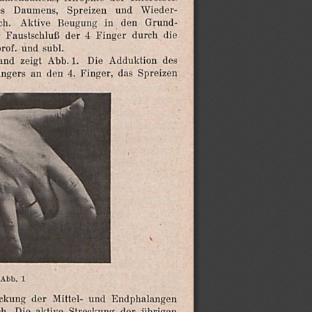
Wieder-
und
Spreizen
Daumens,
s
Grund-
den
in
Beugung
Aktive
ch.
die
durch
Finger
4
der
Faustschluß
rof.
und
subl.
des
Adduktion
Die
Abb.1.
zeigt
and
Spreizen
das
Finger,
4.
den
an
ingers
Abb.
1
Endphalangen
und
Mittel-
der
eckung
übrigen
der
Streckung
aktive
Die
h.