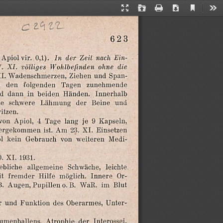
Current
Presentation
Open
Print
Download
Too
View
Mode
ERAHNEN:
623
-
Ein-
nach
Zeil
der
In
0,1).
Apiolvir.
die
ohne
Wohlbefinden
völliges
XI.
.
Span-
und
Ziehen
Wadenschmerzen,
I.
zunehmende
Tagen
folgenden
den
n
Innerhalb
Händen.
beiden
in
dann
d
ne
schwere
Lähmung
der
Beine
und
itzen.
von
Apiol,
4
Tage
lang
je
9
Kapseln,
ergekommen
ist.
Am
23.
XI.
Einsetzen
l
kein
Gebrauch
von
weiteren
Medi-
1931.
XI.
.
leichte.
Schwäche,
allgemeine
ebliche
t
fremder
Hilfe
möglich.
Innere
Or-
B.
Augen,
Pupillen
0.B.
WaR.
im
Blut
Unter-
Oberarmes,
des
Funktion
und
r
Interossei.
der
Atrophie
umenballens,