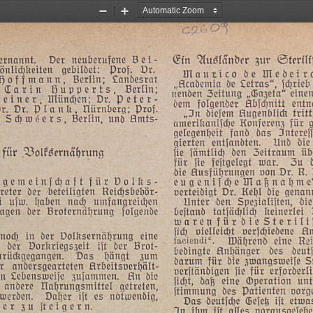
Zoom
Zoom
Out
In
Bei-
neuberufene
Der
ernannt.
Sterili
zur
Ausländer
Ein
Dr.
Prof.
gebildet:
önlidkeiten
Dledeir
de
Maurico
Zandesrat
Berlin;
Hoffmann,
„Academia
de
Tetras“,
jhrieb
Berlin;
Hupperts,
Carin
nenden
Zeitung
„Gazeta“
eine
Deter-
Dr.
Münden;
teiner,
tem
folgender
Abjehnitt
ent
Prof.
Nürnberg;
Plank,
Dr.
r.
tritt
Augenblick
diejem
„In
Amts-
und
Berlin,
Shweers,
für
Konferenz
amerikanijhe
Interejj
das
fand
aelegenheit
aierten
entjandten.
And
die
üb
Zeitraum
den
jämtlid
jie
Bolfsernahrung
für
Zu
war.
fejtgelegt
jie
für
R.
Dr.
von
Ausführungen
die
Dolks-
für
saemeinjhaft
Maßnahme
eugenijhde
Reichsbehör-
beteiligten
der
reter
verteidiat
Dr.
Kehl
die
genan
umfangreichen
nah
haben
ujw.
i
die
Spezialijten,
den
Unter
jolgende
Broternährung
der
agen
Reinerlei
tatjählih
bejtand
warenfürdie
Sterili
jih
vielleiht
verjchiedene
An
eine
Dolksernährung
der
in
no
faciendi“.
Während
eine
Re
Brot-
der
ijt
Dorkriegszeit
der
deut
des
Anhänger
bedingte
zum
hängt
Das
urückgegangen.
darum
für
die
zwangsweije
S
Arbeitsverhält-
andersqearteten
r
verjtändigen
jie
für
erforderli
die
Fin
zujammen.
Tebensweije
en
jiht,
daß
eine
Operation
unt
getreten,
Hahrunasmittel
andere
vor
Patienten
des
jtimmung
notwendig,
es
ijt
Daher
werden.
etwa
ijt
Gejeg
deutjche
Das
jfteigern.
zu
der
vorausaejehe
alles
ijt
ihm
In