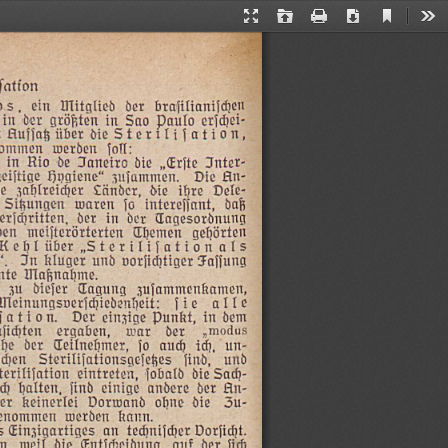
Current
Presentation
Open
Print
Download
Too
View
Mode
fation
brafifianiihen
der
Mitglied
ein
os,
in
der
größten
in
Sao
Paulo
erjhei-
n
Aufjag
über
die
Sterilijfation,
nommen
werden
joll:
iR
Inter-
„Erjte
die
Janeiro
de
Rio
in
An-
Die
zujammen.
Hygiene“
geijtige
Dele-
ihre
die
Länder,
zahlreiher
e
Sikungen
waren
jo
interejiant,
daß
Tagesordnung
der
in
der
erjoritten,
gehörten
Themen
meijterörterten
den
„Sterilijationals
über
Kehl
Fajjung
vorjihtiger
und
Rluger
In
“
nte
Maßnahme.
zujammenkamen,
Taqung
diejer
zu
alle
jie
Meinungsverjchiedenheit:
jation.
Der
einzige
Punkt,
in
dem
jichten
ergaben,
war
der
„modus
ihe
der
Teilnehmer,
jo
aud)
ih,
un-
und
find,
Sterilifationsaejeges
ihen
terilijation
eintreten,
jobald
die
Sad-
ch
halten,
jind
einige
andere
der
An-
er
Reinerlei
Dorwand
ohne
die
Zu-
+
Rann.
werden
genommen
Dorjicht.
tehnijcher
an
Einzigartiges
s
jich
der
auf
Enticheidung,
die
weil
n,