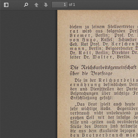
of 1
Toggle
Find
Previous
Next
Sidebar
Stellvertreter
jeinem
zu
diefem
Derj
folgenden
aus
wird
tat
Dr.
Prof.
Berlin;
Bremer,
Schweiter
Kajjel;
Hugo,
von
Kerjhenj
Dr.
Prof.
Rat
Geh.
D
Beigeordneter
Berlin;
mann,
Dr.
Direktor
Berlin;
Rott,
Dr.
Berlin,
Walter,
Dr.
leiter
ReichSarbeitsgemeinfchaft
Die
Brotfrage
die
tiber
Reihsarbeit
der
in
Die
Dert
befindliden
ernährung
Parte
der
Dienjtitellen
und
den
Fr
wichtige
über
Bejpredjungen
gejaft:
Entihliegung
heute
aud)
jpielt
Brot
„Das
Gegenüber
Rolle.
wichtige
jehr
z
unbedeutend
nicht
rerbraud
‚de
infolge
der
mit
Teil
großen
verändert
aud;
-zeiten
und
nijje
teilweije
jind
Brotes
des
Stelle
bezogen
Auslande
dem
aus
die
wie
Brotverbraud
den