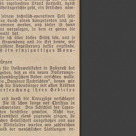
durch
darjtellt,
Urteil
regelrehtes
in
näm-
örtlihes
ein
geht,
dheitsgerichte
:
jehr
Teil
tehnijh-operativen
jeinem
zu-
und
kompetenten
einen
dur
nur
dann
ijt
diejer
und
werden,
nommen
die
genau
er
dem
in
vorzulegen,
nt
R
hat.
andt
je
und
Ieje,
Gejeß
diejes
über
ich
hr
wie
kenne,
Art
die
und
Anwendung
empfinde.
dafür
Begeijterung
größere
Monu-
einzigartiges
ein
t
ürgen
hat
Bukarejt
in
Dolkswohlfahrt
für
m
IJjolierungs-
neues
ein
es
daß,
geben,
wolle.
errichten
Boden
iebenbürgiihem
wir
denen
Hacrichten“,
„Dresöner
die
Kräften
allen
mit
Siebenbürger
die
i
Gebictes
ihres
erjeudhung
R
verjchleppt
Kreuzzüge
die
durch
erjt
in
Chrijtus
vor
lange
jhon
ijt
Sie
Lepra-
der
Scickjal
Das
achweisbar.
nur,
WMiht
aewejen.
furchtbar
ten
fie
gingen,
zugrunde
elend
Krankheit
aus
und
ausgejtogen
Gejellihaft
ihen
zahlreichen
von
wurden
Mittelalter
m
er-
Siedlungen
menjhliden
der
halb
r