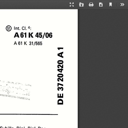
Current
Presentation
Open
Print
Download
Too
View
Mode
@
lnt.Cl.4:
A61K45/06
A
61
K
31/565
37
20420
DE
A1
Sybille,
DipI.—Biol.
Dr.;