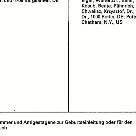
Kosub,
Beate;
Fähnrich,
Chwalisz,
Krzysztof,
Dr.;
Dr.,
1000
Berlin,
DE;
Pott
Chalham,
N.Y.,
US
emmer
und
Antigestagene
zur
Geburtseinleitung
oder
für
den
uch