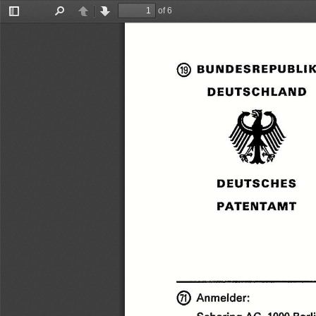
of 6
Toggle
Find
Previous
Next
Sidebar
BUNDESREPUBLI
neurscuuuun
DEUTSCHES
PATENTAMT
@
Anmelder:
Schering
AG,
1000
Berl