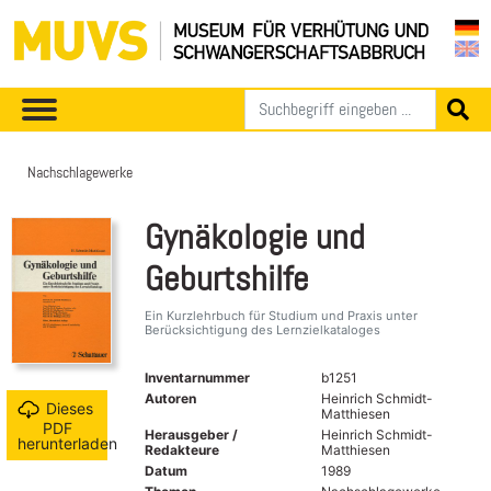
Nachschlagewerke
Gynäkologie und
Geburtshilfe
Ein Kurzlehrbuch für Studium und Praxis unter
Berücksichtigung des Lernzielkataloges
Inventarnummer
b1251
Autoren
Heinrich Schmidt-
Dieses
Matthiesen
PDF
Herausgeber /
Heinrich Schmidt-
herunterladen
Redakteure
Matthiesen
Datum
1989