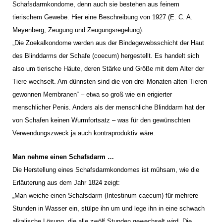
Schafsdarmkondome, denn auch sie bestehen aus feinem
tierischem Gewebe. Hier eine Beschreibung von 1927 (E. C. A.
Meyenberg, Zeugung und Zeugungsregelung):
„Die Zoekalkondome werden aus der Bindegewebsschicht der Haut
des Blinddarms der Schafe (coecum) hergestellt. Es handelt sich
also um tierische Häute, deren Stärke und Größe mit dem Alter der
Tiere wechselt. Am dünnsten sind die von drei Monaten alten Tieren
gewonnen Membranen“ – etwa so groß wie ein erigierter
menschlicher Penis. Anders als der menschliche Blinddarm hat der
von Schafen keinen Wurmfortsatz – was für den gewünschten
Verwendungszweck ja auch kontraproduktiv wäre.
Man nehme einen Schafsdarm …
Die Herstellung eines Schafsdarmkondomes ist mühsam, wie die
Erläuterung aus dem Jahr 1824 zeigt:
„Man weiche einen Schafsdarm (Intestinum caecum) für mehrere
Stunden in Wasser ein, stülpe ihn um und lege ihn in eine schwach
alkalische Lösung, die alle zwölf Stunden gewechselt wird. Die