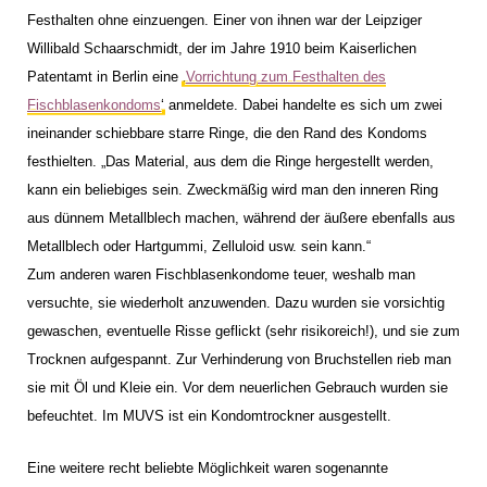
Festhalten ohne einzuengen. Einer von ihnen war der Leipziger
Willibald Schaarschmidt, der im Jahre 1910 beim Kaiserlichen
Patentamt in Berlin eine ‚
Vorrichtung zum Festhalten des
Fischblasenkondoms
‘ anmeldete. Dabei handelte es sich um zwei
ineinander schiebbare starre Ringe, die den Rand des Kondoms
festhielten. „Das Material, aus dem die Ringe hergestellt werden,
kann ein beliebiges sein. Zweckmäßig wird man den inneren Ring
aus dünnem Metallblech machen, während der äußere ebenfalls aus
Metallblech oder Hartgummi, Zelluloid usw. sein kann.“
Zum anderen waren Fischblasenkondome teuer, weshalb man
versuchte, sie wiederholt anzuwenden. Dazu wurden sie vorsichtig
gewaschen, eventuelle Risse geflickt (sehr risikoreich!), und sie zum
Trocknen aufgespannt. Zur Verhinderung von Bruchstellen rieb man
sie mit Öl und Kleie ein. Vor dem neuerlichen Gebrauch wurden sie
befeuchtet. Im MUVS ist ein Kondomtrockner ausgestellt.
Eine weitere recht beliebte Möglichkeit waren sogenannte