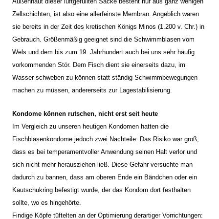
Außenhaut dieser luftgefüllten Säcke besteht nur aus ganz wenigen
Zellschichten, ist also eine allerfeinste Membran. Angeblich waren
sie bereits in der Zeit des kretischen Königs Minos (1.200 v. Chr.) in
Gebrauch. Größenmäßig geeignet sind die Schwimmblasen vom
Wels und dem bis zum 19. Jahrhundert auch bei uns sehr häufig
vorkommenden Stör. Dem Fisch dient sie einerseits dazu, im
Wasser schweben zu können statt ständig Schwimmbewegungen
machen zu müssen, andererseits zur Lagestabilisierung.
Kondome können rutschen, nicht erst seit heute
Im Vergleich zu unseren heutigen Kondomen hatten die
Fischblasenkondome jedoch zwei Nachteile:
Das Risiko war groß,
dass es bei temperamentvoller Anwendung seinen Halt verlor und
sich nicht mehr herausziehen ließ. Diese Gefahr versuchte man
dadurch zu bannen, dass am oberen Ende ein Bändchen oder ein
Kautschukring befestigt wurde, der das Kondom dort festhalten
sollte, wo es hingehörte.
Findige Köpfe tüftelten an der Optimierung derartiger Vorrichtungen: