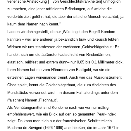
venerische Ansteckung [= von Geschlechtskrankheiten] unmöglich
zu machen, eine jener raffinierten Erfindungen, auf welche die
verderbte Zeit geführt hat, die aber der sittliche Mensch verachtet, ja
kaum dem Namen nach kennt.“
Lassen wir dahingestellt, ob nur ‚Wüstlinge‘ den Begriff Kondom
kannten – weil alle anderen ja bekanntlich brav und keusch lebten.
Widmen wir uns stattdessen der erwähnten ‚Goldschlägerhaut‘: Es
handelt sich um die äußerste Hautschicht von Rinderdärmen,
elastisch, reißfest und extrem dünn– nur 0,05 bis 0,1 Millimeter dick.
Ihren Namen hat sie vom Hämmern von Blattgold, wo sie die
einzelnen Lagen voneinander trennt. Auch wer das Musikinstrument
Oboe spielt, kennt die Goldschlägerhaut, die zum Abdichten des
Mundstücks verwendet wird – in diesem Fall allerdings unter dem
(falschen) Namen ‚Fischhaut‘.
Als Verhütungsmittel sind Kondome nach wie vor nur mäßig
empfehlenswert, wie ein Blick auf den so genannten Pearl-Index
zeigt. Da kann man sich nur der französischen Schriftstellerin
Madame de Sévigné (1626-1696) anschließen, die im Jahr 1671 in