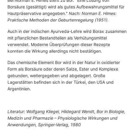
Bei Norman E. Himes steht zu Bor: "Eine L
ö
sung von
Bors
ä
ure (ges
ä
ttigt) wird als gutes Aufbewahrungsmittel f
ü
r
Hautpr
ä
servative angegeben."
Nach: Norman E. Himes:
Praktische Methoden der Geburtenregelung (1951).
Auch in der indischen Ayurveda-Lehre wird Borax zusammen
mit pflanzlichen Bestandteilen als Verhütungsmittel
verwendet. Moderne Überprüfungen dieser Rezepte
konnten die Wirkung allerdings nicht bestätigen.
Das chemische Element Bor wird in der Natur in oxidierter
Form als Borsäure oder deren Salze, Ester und Komplexe
gebunden, weitergegeben und abgelagert. Große
Lagerstätten befinden sich in der Türkei, den USA und
Argentinien.
Literatur: Wolfgang Kliegel, Hildegard Wendt, Bor in Biologie,
Medizin und Pharmazie – Physiologische Wirkungen und
Anwendungen, Springer-Verlag, 1980