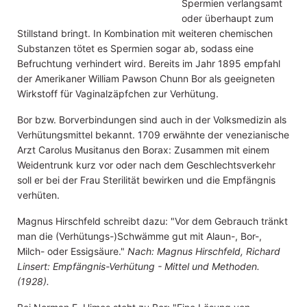
Spermien verlangsamt
oder überhaupt zum
Stillstand bringt. In Kombination mit weiteren chemischen
Substanzen tötet es Spermien sogar ab, sodass eine
Befruchtung verhindert wird. Bereits im Jahr 1895 empfahl
der Amerikaner William Pawson Chunn Bor als geeigneten
Wirkstoff für Vaginalzäpfchen zur Verhütung.
Bor bzw. Borverbindungen sind auch in der Volksmedizin als
Verhütungsmittel bekannt. 1709 erwähnte der venezianische
Arzt Carolus Musitanus den Borax: Zusammen mit einem
Weidentrunk kurz vor oder nach dem Geschlechtsverkehr
soll er bei der Frau Sterilität bewirken und die Empfängnis
verhüten.
Magnus Hirschfeld schreibt dazu: "Vor dem Gebrauch tr
ä
nkt
man die (Verhütungs-)Schw
ä
mme gut mit Alaun-, Bor-,
Milch- oder Essigs
ä
ure."
Nach: Magnus Hirschfeld, Richard
Linsert: Empfängnis-Verhütung - Mittel und Methoden.
(1928).