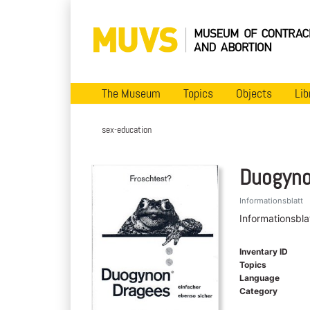
The Museum
Topics
Objects
Lib
sex-education
Duogyno
Informationsblatt
Informationsbla
Inventary ID
Topics
Language
Category