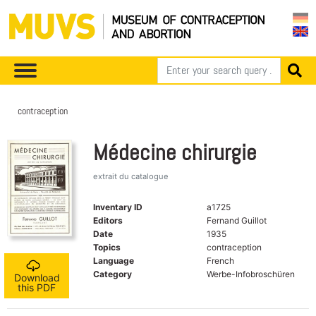
contraception
Médecine chirurgie
extrait du catalogue
Inventary ID
a1725
Editors
Fernand Guillot
Date
1935
Topics
contraception
Language
French
Category
Werbe-Infobroschüren
Download
this PDF