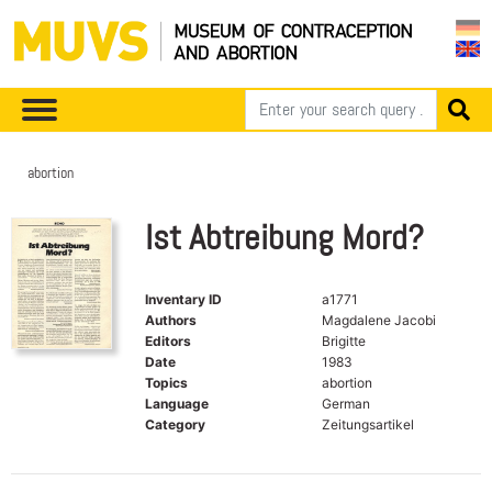
abortion
Ist Abtreibung Mord?
Inventary ID
a1771
Authors
Magdalene Jacobi
Editors
Brigitte
Date
1983
Topics
abortion
Language
German
Category
Zeitungsartikel