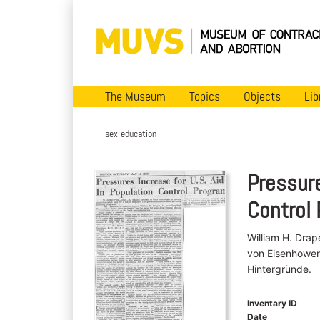
The Museum
Topics
Objects
Lib
sex-education
Pressure
Control
William H. Drap
von Eisenhower
Hintergründe.
Inventary ID
Date