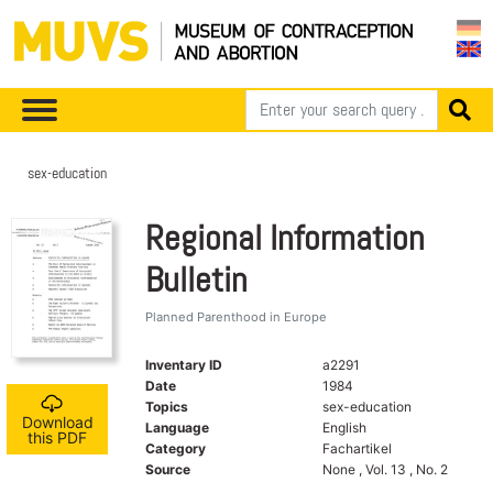
sex-education
Regional Information
Bulletin
Planned Parenthood in Europe
Inventary ID
a2291
Date
1984
Topics
sex-education
Download
Language
English
this PDF
Category
Fachartikel
Source
None , Vol. 13 , No. 2