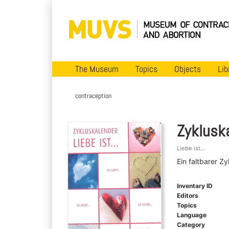
The Museum
Topics
Objects
Lib
contraception
Zyklusk
Liebe ist...
Ein faltbarer Z
Inventary ID
Editors
Topics
Language
Category