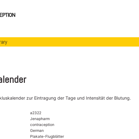
rary
alender
ykluskalender zur Eintragung der Tage und Intensität der Blutung.
a2322
Jenapharm
contraception
German
Plakate-Flugblätter