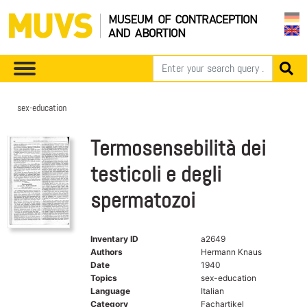
sex-education
Termosensebilità dei
testicoli e degli
spermatozoi
Inventary ID
a2649
Authors
Hermann Knaus
Date
1940
Topics
sex-education
Language
Italian
Category
Fachartikel