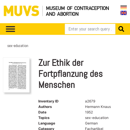
sex-education
Zur Ethik der
Fortpflanzung des
Menschen
Inventary ID
a2679
Authors
Hermann Knaus
Date
1952
Topics
sex-education
Language
German
Category
Fachartikel