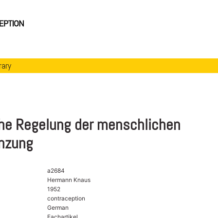
rary
che Regelung der menschlichen
anzung
a2684
Hermann Knaus
1952
contraception
German
Fachartikel