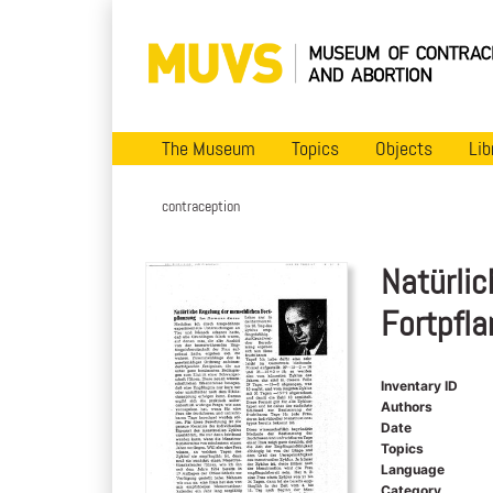
The Museum
Topics
Objects
Lib
contraception
Natürli
Fortpfl
Inventary ID
Authors
Date
Topics
Language
Category