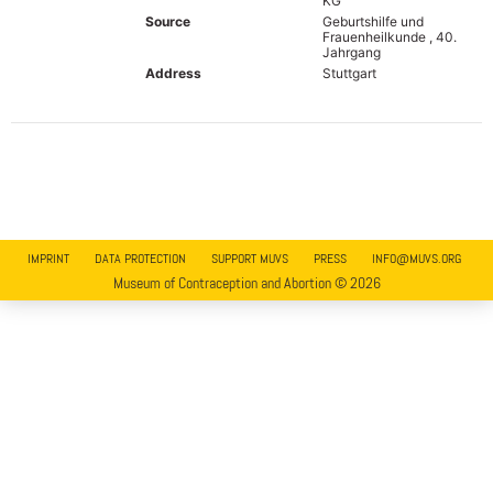
KG
Source
Geburtshilfe und
Frauenheilkunde , 40.
Jahrgang
Address
Stuttgart
IMPRINT
DATA PROTECTION
SUPPORT MUVS
PRESS
INFO@MUVS.ORG
Museum of Contraception and Abortion © 2026