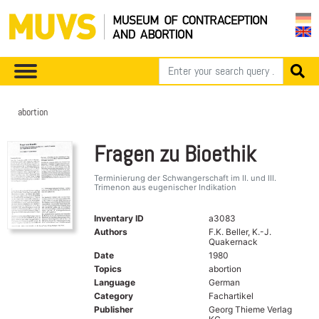
abortion
Fragen zu Bioethik
Terminierung der Schwangerschaft im II. und III.
Trimenon aus eugenischer Indikation
Inventary ID
a3083
Authors
F.K. Beller, K.-J.
Quakernack
Date
1980
Topics
abortion
Language
German
Category
Fachartikel
Publisher
Georg Thieme Verlag