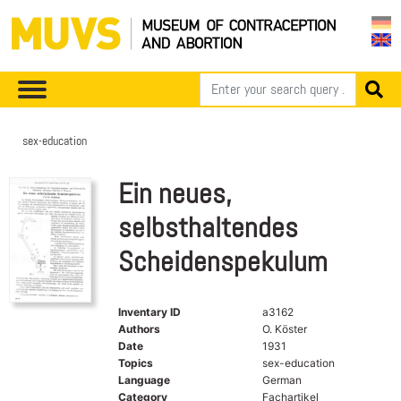
sex-education
Ein neues,
selbsthaltendes
Scheidenspekulum
Inventary ID
a3162
Authors
O. Köster
Date
1931
Topics
sex-education
Language
German
Category
Fachartikel