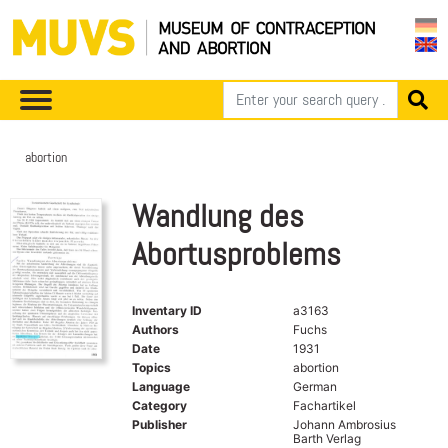
abortion
Wandlung des
Abortusproblems
Inventary ID
a3163
Authors
Fuchs
Date
1931
Topics
abortion
Language
German
Category
Fachartikel
Publisher
Johann Ambrosius
Barth Verlag