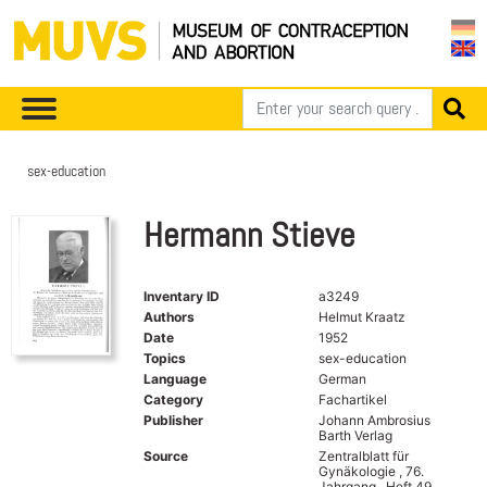
sex-education
Hermann Stieve
Inventary ID
a3249
Authors
Helmut Kraatz
Date
1952
Topics
sex-education
Language
German
Category
Fachartikel
Publisher
Johann Ambrosius
Barth Verlag
Source
Zentralblatt für
Gynäkologie , 76.
Jahrgang , Heft 49