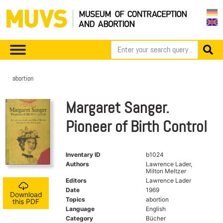
abortion
Margaret Sanger.
Pioneer of Birth Control
Inventary ID
b1024
Authors
Lawrence Lader,
Milton Meltzer
Editors
Lawrence Lader
Date
1969
Download
Topics
abortion
this PDF
Language
English
Category
Bücher