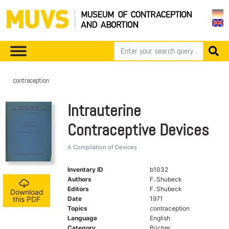
contraception
Intrauterine
Contraceptive Devices
A Compilation of Devices
Inventary ID
b1032
Authors
F. Shubeck
Editors
F. Shubeck
Download
Date
1971
this PDF
Topics
contraception
Language
English
Category
Bücher