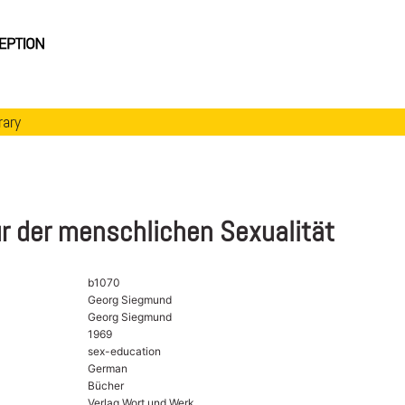
rary
r der menschlichen Sexualität
b1070
Georg Siegmund
Georg Siegmund
1969
sex-education
German
Bücher
Verlag Wort und Werk