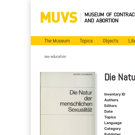
The Museum
Topics
Objects
Lib
sex-education
Die Natu
Inventary ID
Authors
Editors
Date
Topics
Language
Category
Publisher