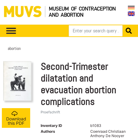
abortion
Second-Trimester
dilatation and
evacuation abortion
complications
Proefschrift
Download
this PDF
Inventary ID
b1083
Authors
Coenraad Christiaan
Anthony De Nooyer