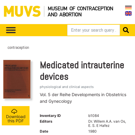
contraception
Medicated intrauterine
devices
physiological and clinical aspects
Vol. 5 der Reihe Developments in Obstetrics
and Gynecology
Inventary ID
b1084
Download
this PDF
Editors
Dr. Willem A.A. van Os,
E. S. E Hafez
Date
1980