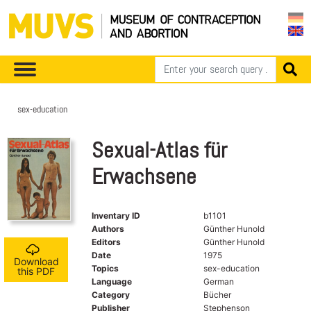
sex-education
Sexual-Atlas für
Erwachsene
Inventary ID
b1101
Authors
Günther Hunold
Editors
Günther Hunold
Date
1975
Download
Topics
sex-education
this PDF
Language
German
Category
Bücher
Publisher
Stephenson