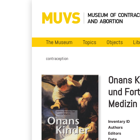
The Museum
Topics
Objects
Lib
contraception
Onans K
und For
Medizin
Inventary ID
Authors
Editors
Date