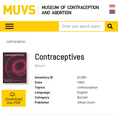
contraception
Contraceptives
Which?
Inventary ID
b1280
Date
1963
Topics
contraception
Language
English
Category
Bücher
Download
Publisher
Gillian Dunn
this PDF