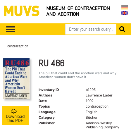
contraception
RU 486
The pill that could end the abortion wars and why
American women don't have it
Inventary ID
b1295
Authors
Lawrence Lader
Date
1992
Topics
contraception
Language
English
Download
Category
Bücher
this PDF
Publisher
Addison-Wesley
Publishing Company