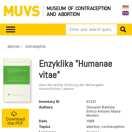
abortion
contraception
Enzyklika "Humanae
vitae"
über die rechte Ordnung der Weitergabe
menschlichen Lebens
Inventary ID
b1321
Authors
Giovanni Battista
Enrico Antonio Maria
Montini
Download
Date
1968
this PDF
Topics
abortion, contraception