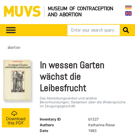
abortion
In wessen Garten
wächst die
Leibesfrucht
Das Abtreibungsverbot und andere
Bevormundungen; Gedanken über die Widersprüche
im Zeugungsgeschäft
Download
Inventary ID
b1327
this PDF
Authors
Katharina Riese
Date
1983