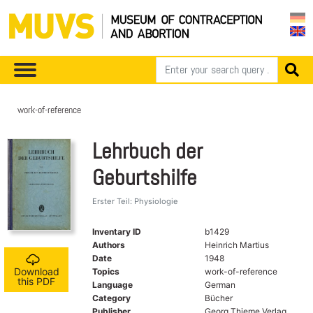
work-of-reference
Lehrbuch der
Geburtshilfe
Erster Teil: Physiologie
Inventary ID
b1429
Authors
Heinrich Martius
Date
1948
Download
Topics
work-of-reference
this PDF
Language
German
Category
Bücher
Publisher
Georg Thieme Verlag