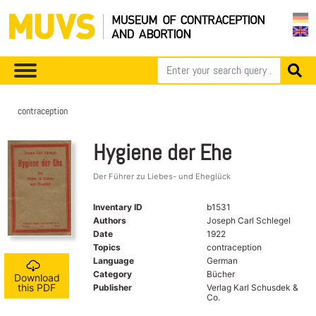
contraception
Hygiene der Ehe
Der Führer zu Liebes- und Eheglück
Inventary ID
b1531
Authors
Joseph Carl Schlegel
Date
1922
Topics
contraception
Language
German
Category
Bücher
Download
this PDF
Publisher
Verlag Karl Schusdek &
Co.