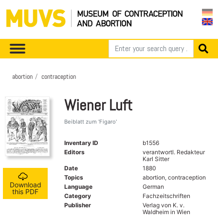
abortion
contraception
Wiener Luft
Beiblatt zum 'Figaro'
Inventary ID
b1556
Editors
verantwortl. Redakteur
Karl Sitter
Date
1880
Topics
abortion, contraception
Download
Language
German
this PDF
Category
Fachzeitschriften
Publisher
Verlag von K. v.
Waldheim in Wien