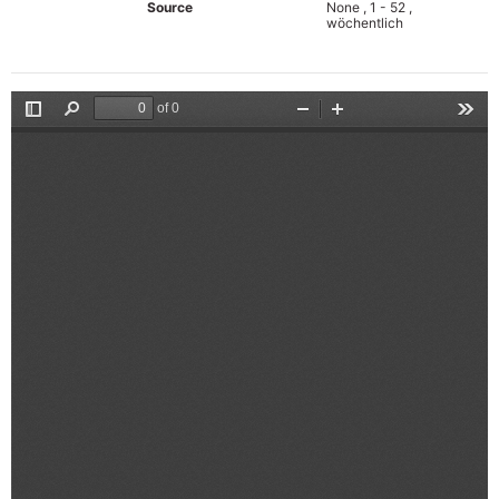
Source
None , 1 - 52 ,
wöchentlich